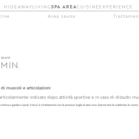
HIDEAWAY
LIVING
SPA AREA
CUISINE
EXPERIENCE
cine
Area sauna
Trattamen
.
32 of 111
 MIN.
di muscoli e articolazioni
rticolarmente indicato dopo attività sportive e in caso di disturbi musc
 schiena o gambe e piedi, il focus è il trattamento con le preziose foglie di aloe vera. Saremo lieti di soddisfare le vostre