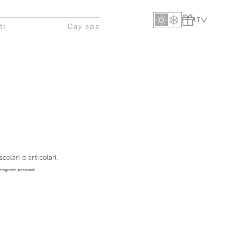
IT
ti
Day spa
olari e articolari.
 esigenze personali.