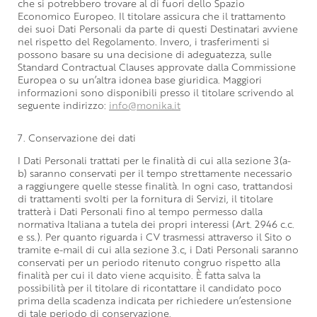
che si potrebbero trovare al di fuori dello Spazio
Economico Europeo. Il titolare assicura che il trattamento
dei suoi Dati Personali da parte di questi Destinatari avviene
nel rispetto del Regolamento. Invero, i trasferimenti si
possono basare su una decisione di adeguatezza, sulle
Standard Contractual Clauses approvate dalla Commissione
Europea o su un’altra idonea base giuridica. Maggiori
informazioni sono disponibili presso il titolare scrivendo al
seguente indirizzo:
info@monika.it
7. Conservazione dei dati
I Dati Personali trattati per le finalità di cui alla sezione 3(a-
b) saranno conservati per il tempo strettamente necessario
a raggiungere quelle stesse finalità. In ogni caso, trattandosi
di trattamenti svolti per la fornitura di Servizi, il titolare
tratterà i Dati Personali fino al tempo permesso dalla
normativa Italiana a tutela dei propri interessi (Art. 2946 c.c.
e ss.). Per quanto riguarda i CV trasmessi attraverso il Sito o
tramite e-mail di cui alla sezione 3.c, i Dati Personali saranno
conservati per un periodo ritenuto congruo rispetto alla
finalità per cui il dato viene acquisito. È fatta salva la
possibilità per il titolare di ricontattare il candidato poco
prima della scadenza indicata per richiedere un’estensione
di tale periodo di conservazione.