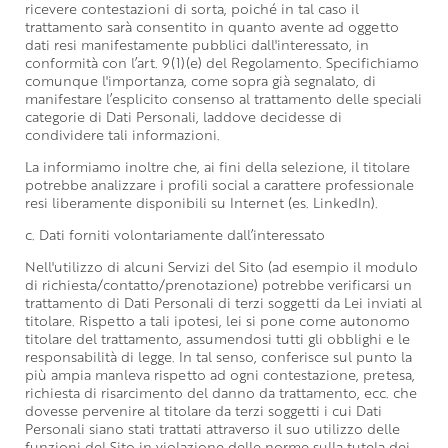
ricevere contestazioni di sorta, poiché in tal caso il
trattamento sarà consentito in quanto avente ad oggetto
dati resi manifestamente pubblici dall'interessato, in
conformità con l’art. 9(1)(e) del Regolamento. Specifichiamo
comunque l'importanza, come sopra già segnalato, di
manifestare l’esplicito consenso al trattamento delle speciali
categorie di Dati Personali, laddove decidesse di
condividere tali informazioni.
La informiamo inoltre che, ai fini della selezione, il titolare
potrebbe analizzare i profili social a carattere professionale
resi liberamente disponibili su Internet (es. LinkedIn).
c. Dati forniti volontariamente dall’interessato
Nell'utilizzo di alcuni Servizi del Sito (ad esempio il modulo
di richiesta/contatto/prenotazione) potrebbe verificarsi un
trattamento di Dati Personali di terzi soggetti da Lei inviati al
titolare. Rispetto a tali ipotesi, lei si pone come autonomo
titolare del trattamento, assumendosi tutti gli obblighi e le
responsabilità di legge. In tal senso, conferisce sul punto la
più ampia manleva rispetto ad ogni contestazione, pretesa,
richiesta di risarcimento del danno da trattamento, ecc. che
dovesse pervenire al titolare da terzi soggetti i cui Dati
Personali siano stati trattati attraverso il suo utilizzo delle
funzioni del Sito in violazione delle norme sulla tutela dei