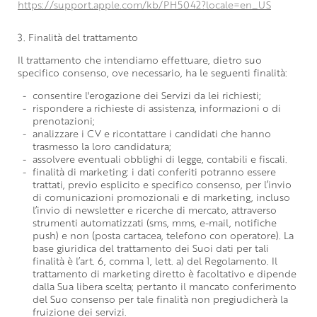
https://support.apple.com/kb/PH5042?locale=en_US
3. Finalità del trattamento
Il trattamento che intendiamo effettuare, dietro suo
specifico consenso, ove necessario, ha le seguenti finalità:
consentire l'erogazione dei Servizi da lei richiesti;
rispondere a richieste di assistenza, informazioni o di
prenotazioni;
analizzare i CV e ricontattare i candidati che hanno
trasmesso la loro candidatura;
assolvere eventuali obblighi di legge, contabili e fiscali.
finalità di marketing: i dati conferiti potranno essere
trattati, previo esplicito e specifico consenso, per l’invio
di comunicazioni promozionali e di marketing, incluso
l’invio di newsletter e ricerche di mercato, attraverso
strumenti automatizzati (sms, mms, e-mail, notifiche
push) e non (posta cartacea, telefono con operatore). La
base giuridica del trattamento dei Suoi dati per tali
finalità è l’art. 6, comma 1, lett. a) del Regolamento. Il
trattamento di marketing diretto è facoltativo e dipende
dalla Sua libera scelta; pertanto il mancato conferimento
del Suo consenso per tale finalità non pregiudicherà la
fruizione dei servizi.