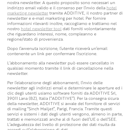
nostra newsletter. A questo proposito sono necessari un
indirizzo email valido e il consenso per l’invio della
hotel
marketing newsletter
tramite ADDITIVE, il nostro partner di
newsletter e e-mail marketing per hotel. Per fornire
informazioni rilevanti inoltre, raccogliamo e trattiamo nel
nostro
hotel newsletter tool
dati forniti volontariamente
che riguardano interessi, nome, compleanno e
regione/stato di provenienza.
Dopo l’avvenuta iscrizione, l’utente riceverà un’email
contenente un link per confermare l’iscrizione.
L’abbonamento alla newsletter può essere cancellato in
qualsiasi momento tramite il link di cancellazione nella
newsletter.
Per l’elaborazione degli abbonamenti, l’invio delle
newsletter agli indirizzi email e determinare le aperture ed i
clic degli utenti usiamo software forniti da ADDITIVE Srl,
39011 Lana (BZ), Italia (“ADDITIVE”). Per la consegna sicura
della newsletter, ADDITIVE si avvale del fornitore di servizi
di mailing “Sinch Mailjet”, Parigi, Francia. Tramite questi
servizi e sistemi i dati degli utenti vengono, almeno in parte,
trattati e memorizzati anche al di fuori dell’UE o dell’SEE.
L’adeguatezza del livello di protezione dei dati risulta da
accordi sull’elaborazione di dati.