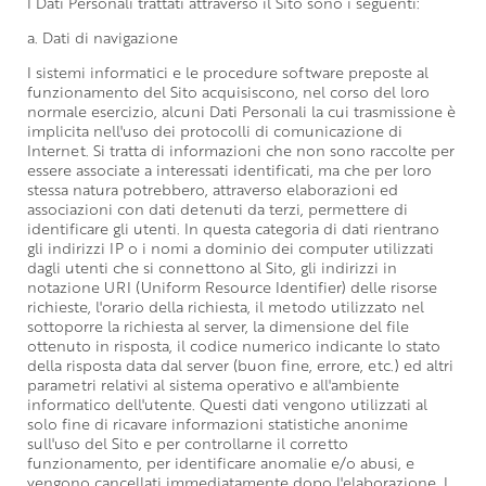
I Dati Personali trattati attraverso il Sito sono i seguenti:
a. Dati di navigazione
I sistemi informatici e le procedure software preposte al
funzionamento del Sito acquisiscono, nel corso del loro
normale esercizio, alcuni Dati Personali la cui trasmissione è
implicita nell'uso dei protocolli di comunicazione di
Internet. Si tratta di informazioni che non sono raccolte per
essere associate a interessati identificati, ma che per loro
stessa natura potrebbero, attraverso elaborazioni ed
associazioni con dati detenuti da terzi, permettere di
identificare gli utenti. In questa categoria di dati rientrano
gli indirizzi IP o i nomi a dominio dei computer utilizzati
dagli utenti che si connettono al Sito, gli indirizzi in
notazione URI (Uniform Resource Identifier) delle risorse
richieste, l'orario della richiesta, il metodo utilizzato nel
sottoporre la richiesta al server, la dimensione del file
ottenuto in risposta, il codice numerico indicante lo stato
della risposta data dal server (buon fine, errore, etc.) ed altri
parametri relativi al sistema operativo e all'ambiente
informatico dell'utente. Questi dati vengono utilizzati al
solo fine di ricavare informazioni statistiche anonime
sull'uso del Sito e per controllarne il corretto
funzionamento, per identificare anomalie e/o abusi, e
vengono cancellati immediatamente dopo l'elaborazione. I