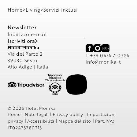
zona relax con focolare aperto
Terra Spa dressed only
Home
>
Living
>
Servizi inclusi
Tea bar con tisane alle erbe bio e infusi rigeneranti
Borsa wellness con accappatoio in velluto per tutta la
durata del soggiorno
Newsletter
Sala fitness The training lab
con attrezzature di ultima
generazione
Indirizzo e-mail
Sala yoga Soma view
per il benessere fisico e mentale
Iscriviti ora
Hotel Monika
Via del Parco 2
T +39 0474 710384
39030 Sesto
info@
monika.
it
Alto Adige | Italia
© 2026 Hotel Monika
Home
|
Note legali
|
Privacy policy
|
Impostazioni
privacy
|
Accessibilità
|
Mappa del sito
|
Part.IVA:
IT02475780215