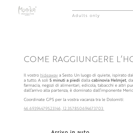
Adults only
COME RAGGIUNGERE L’H
Il vostro
hideaway
a Sesto. Un luogo di quiete, ispirato da
a tutto. A soli
5 minuti a piedi
dalla
cabinovia Helmjet
, d
farmacia, negozi di alimentari, edicola, tabacchi e altri pu
dall’arrivo alla partenza, è dominato dall’imponente Merid
Coordinate GPS per la vostra vacanza tra le Dolomiti:
46.69394479523146, 12.357850694673703
Arrivo in auto