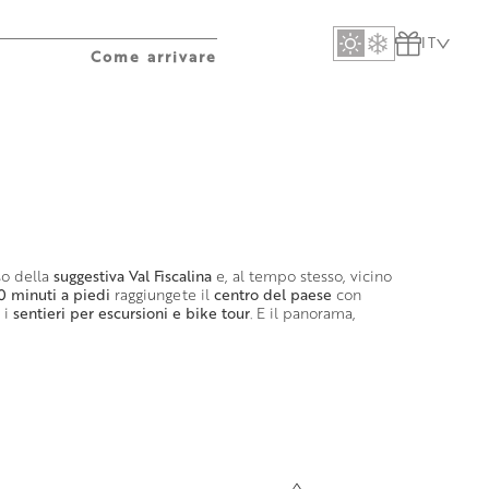
IT
Come arrivare
sso della
suggestiva Val Fiscalina
e, al tempo stesso, vicino
0 minuti a piedi
raggiungete il
centro del paese
con
 i
sentieri per escursioni e bike tour
. E il panorama,