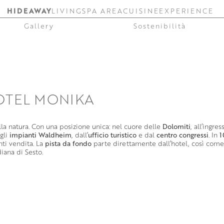
HIDEAWAY
LIVING
SPA AREA
CUISINE
EXPERIENCE
Gallery
Sostenibilità
OTEL MONIKA
lla natura. Con una posizione unica: nel cuore delle
Dolomiti
, all’ingre
agli
impianti Waldheim
, dall’
ufficio turistico
e dal
centro congressi
. In
1
nti vendita. La
pista da fondo
parte direttamente dall’hotel, così come
iana di Sesto.