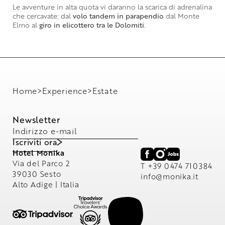
Le avventure in alta quota vi daranno la scarica di adrenalina
che cercavate: dal
volo tandem in parapendio
dal Monte
Elmo al
giro in elicottero tra le Dolomiti
.
Home
>
Experience
>
Estate
Newsletter
Indirizzo e-mail
Iscriviti ora
Hotel Monika
Via del Parco 2
T +39 0474 710384
39030 Sesto
info@
monika.
it
Alto Adige | Italia