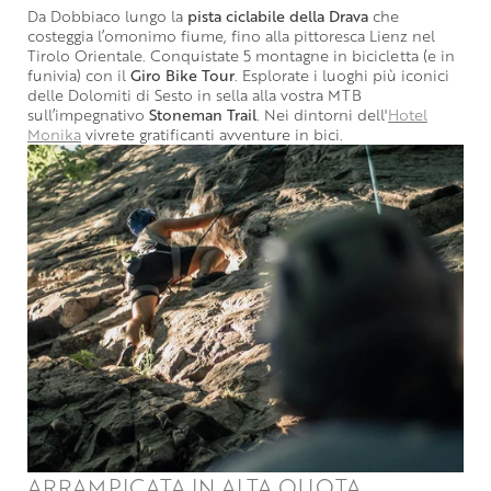
Da Dobbiaco lungo la
pista ciclabile della Drava
che
costeggia l’omonimo fiume, fino alla pittoresca Lienz nel
Tirolo Orientale. Conquistate 5 montagne in bicicletta (e in
funivia) con il
Giro Bike Tour
. Esplorate i luoghi più iconici
delle Dolomiti di Sesto in sella alla vostra MTB
sull’impegnativo
Stoneman Trail
. Nei dintorni dell'
Hotel
Monika
vivrete gratificanti avventure in bici.
ARRAMPICATA IN ALTA QUOTA