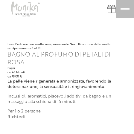
Prev: Pedicure con smalto semipermanente
Next: Rimozione dello smalto
semipermanente
1 of 111
BAGNO AL PROFUMO DI PETALI DI
ROSA
Bagni
ca. 45 Minuti
da 75,00 €
La pelle viene rigenerata e armonizzata, favorendo la
detossinazione, la sensualità e il ringiovanimento.
Inclusi oli aromatici, piacevoli additivi da bagno e un
massaggio alla schiena di 15 minuti.
Per 1 o 2 persone.
Richiedi