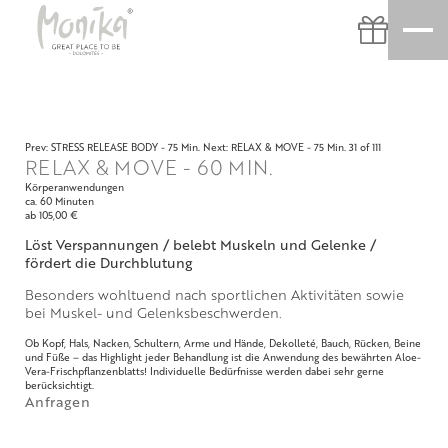
Prev: STRESS RELEASE BODY - 75 Min.
Next: RELAX & MOVE - 75 Min.
31 of 111
RELAX & MOVE - 60 MIN.
Körperanwendungen
ca. 60 Minuten
ab 105,00 €
Löst Verspannungen / belebt Muskeln und Gelenke /
fördert die Durchblutung
Besonders wohltuend nach sportlichen Aktivitäten sowie
bei Muskel- und Gelenksbeschwerden.
Ob Kopf, Hals, Nacken, Schultern, Arme und Hände, Dekolleté, Bauch, Rücken, Beine
und Füße – das Highlight jeder Behandlung ist die Anwendung des bewährten Aloe-
Vera-Frischpflanzenblatts! Individuelle Bedürfnisse werden dabei sehr gerne
berücksichtigt.
Anfragen